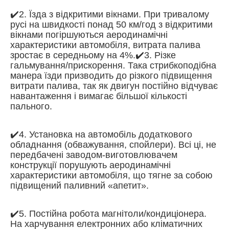
✔️2. Їзда з відкритими вікнами. При тривалому
русі на швидкості понад 50 км/год з відкритими
вікнами погіршуються аеродинамічні
характеристики автомобіля, витрата палива
зростає в середньому на 4%.✔️3. Різке
гальмування/прискорення. Така стрибкоподібна
манера їзди призводить до різкого підвищення
витрати палива, так як двигун постійно відчуває
навантаження і вимагає більшої кількості
пального.
✔️4. Установка на автомобіль додаткового
обладнання (обважування, спойлери). Всі ці, не
передбачені заводом-виготовлювачем
конструкції порушують аеродинамічні
характеристики автомобіля, що тягне за собою
підвищений паливний «апетит».
✔️5. Постійна робота магнітоли/кондиціонера.
На харчування електронних або кліматичних