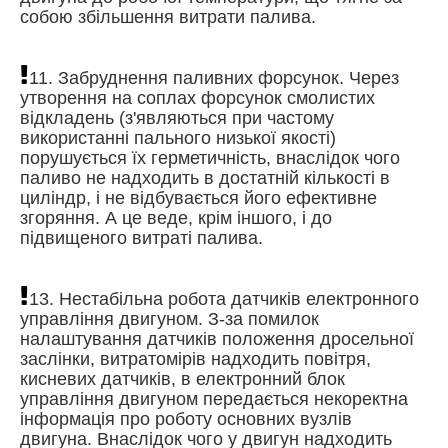
собою збільшення витрати палива.
11. Забруднення паливних форсунок. Через
утворення на соплах форсунок смолистих
відкладень (з'являються при частому
використанні пального низької якості)
порушується їх герметичність, внаслідок чого
паливо не надходить в достатній кількості в
циліндр, і не відбувається його ефективне
згоряння. А це веде, крім іншого, і до
підвищеного витраті палива.
13. Нестабільна робота датчиків електронного
управління двигуном. З-за помилок
налаштування датчиків положення дросельної
заслінки, витратомірів надходить повітря,
кисневих датчиків, в електронний блок
управління двигуном передається некоректна
інформація про роботу основних вузлів
двигуна. Внаслідок чого у двигун надходить