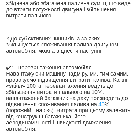
збіднена або збагачена паливна суміш, що веде
до втрати потужності двигуна і збільшення
витрати пального.
♀️До суб'єктивних чинників, з-за яких
збільшується споживання палива двигуном
автомобіля, можна віднести наступні:
✔️1. Перевантаження автомобіля.
Навантажуючи машину надміру, ми, тим самим,
провокуємо підвищення витрати палива. Кожні
«зайві» 100 кг перевантаження ведуть до
збільшення витрати пального на 10%,
навантажений багажник на даху призводить до
підвищення споживання палива на
40
%
(порожній - на 5%). Витрата при цьому залежить
від конструкції багажника, його
аеродинамічності і швидкості движаения
автомобіля.