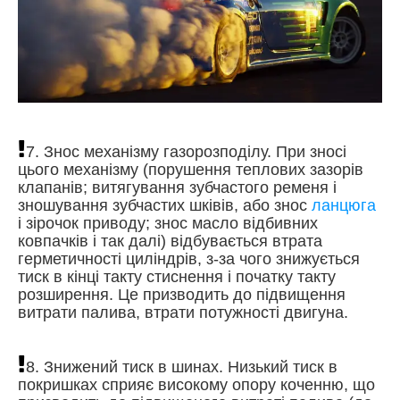
7. Знос механізму газорозподілу. При зносі
цього механізму (порушення теплових зазорів
клапанів; витягування зубчастого ременя і
зношування зубчастих шківів, або знос
ланцюга
і зірочок приводу; знос масло відбивних
ковпачків і так далі) відбувається втрата
герметичності циліндрів, з-за чого знижується
тиск в кінці такту стиснення і початку такту
розширення. Це призводить до підвищення
витрати палива, втрати потужності двигуна.
8. Знижений тиск в шинах. Низький тиск в
покришках сприяє високому опору коченню, що