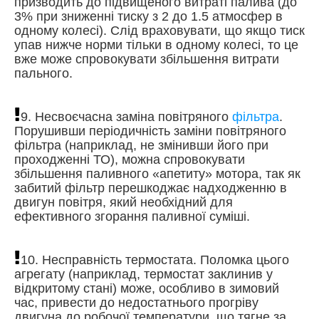
призводить до підвищеного витраті палива (до
3% при зниженні тиску з 2 до 1.5 атмосфер в
одному колесі). Слід враховувати, що якщо тиск
упав нижче норми тільки в одному колесі, то це
вже може спровокувати збільшення витрати
пального.
9. Несвоєчасна заміна повітряного
фільтра
.
Порушивши періодичність заміни повітряного
фільтра (наприклад, не змінивши його при
проходженні ТО), можна спровокувати
збільшення паливного «апетиту» мотора, так як
забитий фільтр перешкоджає надходженню в
двигун повітря, який необхідний для
ефективного згорання паливної суміші.
10. Несправність термостата. Поломка цього
агрегату (наприклад, термостат заклинив у
відкритому стані) може, особливо в зимовий
час, привести до недостатнього прогріву
двигуна до робочої температури, що тягне за