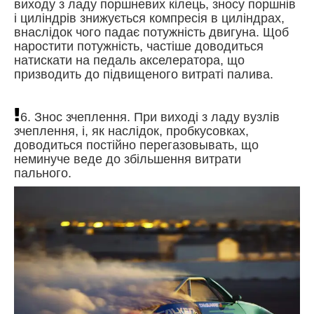
виходу з ладу поршневих кілець, зносу поршнів
і циліндрів знижується компресія в циліндрах,
внаслідок чого падає потужність двигуна. Щоб
наростити потужність, частіше доводиться
натискати на педаль акселератора, що
призводить до підвищеного витраті палива.
6. Знос зчеплення. При виході з ладу вузлів
зчеплення, і, як наслідок, пробкусовках,
доводиться постійно перегазовывать, що
неминуче веде до збільшення витрати
пального.