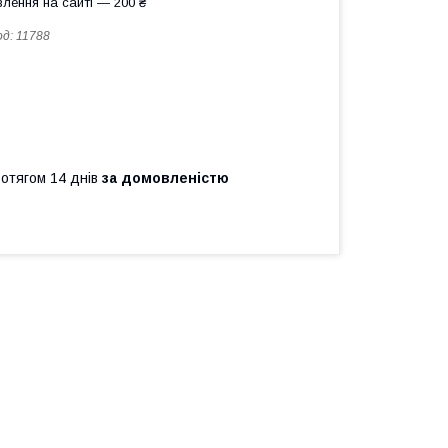
лення на сайті — 200 ₴
од:
11788
ротягом 14 днів
за домовленістю