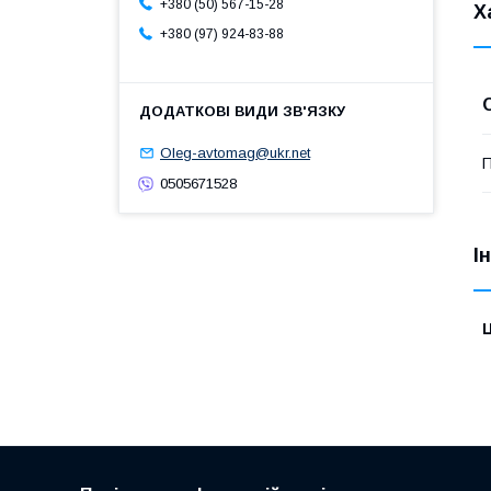
+380 (50) 567-15-28
Х
+380 (97) 924-83-88
Oleg-avtomag@ukr.net
П
0505671528
І
Ц