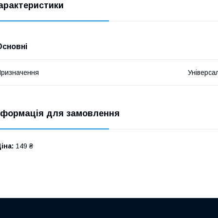
арактеристики
Основні
ризначення
Універса
нформація для замовлення
іна:
149 ₴