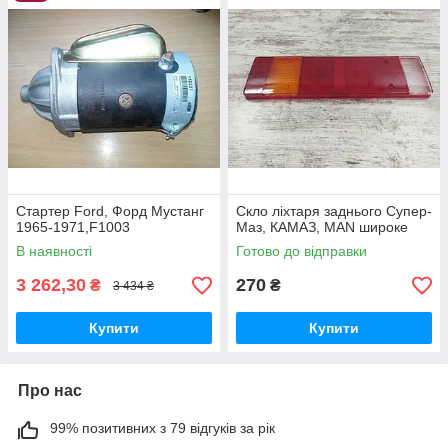
Стартер Ford, Форд Мустанг
Скло ліхтаря заднього Супер-
1965-1971,F1003
Маз, КАМАЗ, MAN широке
В наявності
Готово до відправки
3 262,30
270
₴
₴
3 434 ₴
Купити
Купити
Про нас
99% позитивних з 79 відгуків за рік