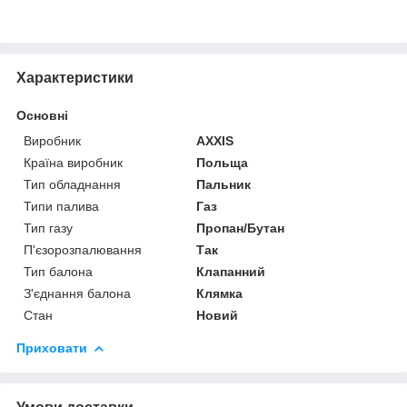
Характеристики
Основні
Виробник
AXXIS
Країна виробник
Польща
Тип обладнання
Пальник
Типи палива
Газ
Тип газу
Пропан/Бутан
П'єзорозпалювання
Так
Тип балона
Клапанний
З'єднання балона
Клямка
Стан
Новий
Приховати