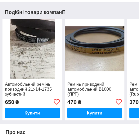
Подібні товари компанії
Автомобільний ремінь
Ремінь приводний
Ремі
приводний 21х14-1735
автомобільний В1000
авто
зубчастий
(ЯРТ)
(Rub
650
470
370
₴
₴
Купити
Купити
Про нас