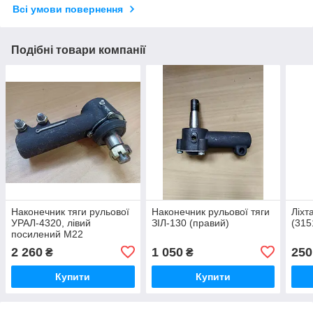
Всі умови повернення
Подібні товари компанії
Наконечник тяги рульової
Наконечник рульової тяги
Ліхт
УРАЛ-4320, лівий
ЗІЛ-130 (правий)
(315
посилений М22
2 260
1 050
250
₴
₴
Купити
Купити