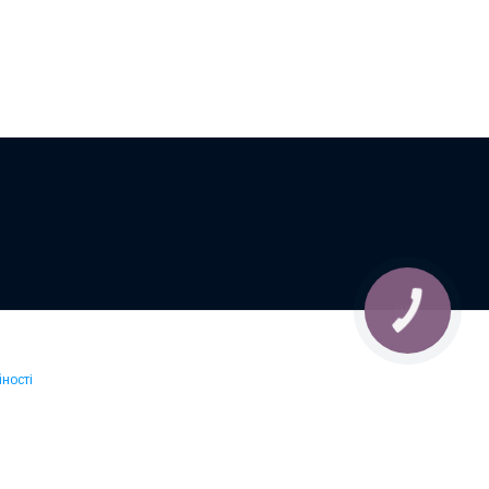
КНОПКА
ЗВ'ЯЗКУ
ності