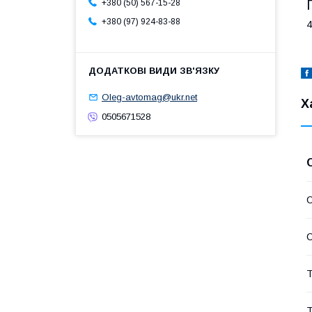
+380 (50) 567-15-28
+380 (97) 924-83-88
4
Oleg-avtomag@ukr.net
Х
0505671528
С
С
Т
Т