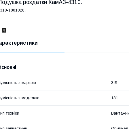
Подушка роздатки КамАЗ-4310.
310-1801028.
арактеристики
Основні
умісність з маркою
ЗІЛ
умісність з моделлю
131
ип техніки
Вантажни
ип запчастини
Оригінал