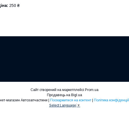
іна:
250 ₴
Сайт створений на маркетплейсі
Prom.ua
Продавець на Bigl.ua
Інтернет-магазин Автозапчастини |
Поскаржитися на контент
|
Політика конфіденцій
Select Language
▼