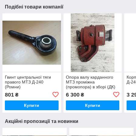
Подібні товари компанії
Гвинт центральної тяги
Опора валу карданного
Корп
правого МТЗ Д-240
МТЗ проміжна
Д-24
(Ромни)
(промопора) в зборі (ДК)
801
6 300
3 2
₴
₴
Купити
Купити
Акційні пропозиції та новинки