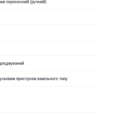
ник переносний (ручний)
аряджуваний
пусковим пристроєм важільного типу