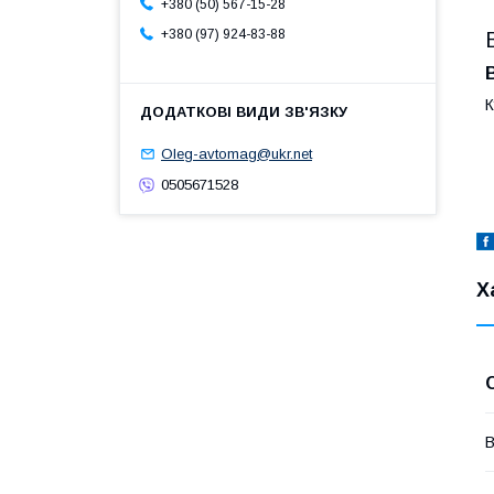
+380 (50) 567-15-28
+380 (97) 924-83-88
К
Oleg-avtomag@ukr.net
0505671528
Х
В