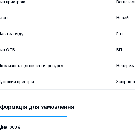
ип пристрою
Вогнегас
Стан
Новий
аса заряду
5 кг
Тип ОТВ
ВП
ожливість відновлення ресурсу
Неперез
усковий пристрій
Запірно-
нформація для замовлення
іна:
903 ₴