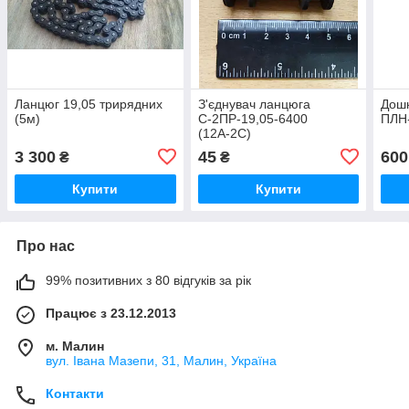
Ланцюг 19,05 трирядних
З'єднувач ланцюга
Дошк
(5м)
С-2ПР-19,05-6400
ПЛН-
(12А-2С)
3 300
45
600
₴
₴
Купити
Купити
Про нас
99% позитивних з 80 відгуків за рік
Працює з 23.12.2013
м. Малин
вул. Івана Мазепи, 31, Малин, Україна
Контакти