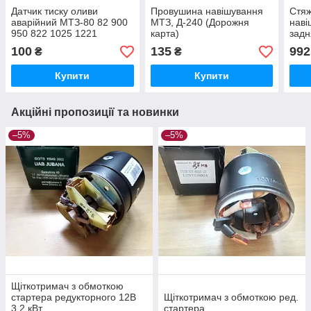
Датчик тиску оливи
Провушина навішування
Стяж
аварійний МТЗ-80 82 900
МТЗ, Д-240 (Дорожня
наві
950 822 1025 1221
карта)
задн
100
135
992
₴
₴
Купити
Купити
Акційні пропозиції та новинки
–5%
–5%
Щіткотримач з обмоткою
стартера редукторного 12В
Щіткотримач з обмоткою ред.
3,2 кВт
стартера