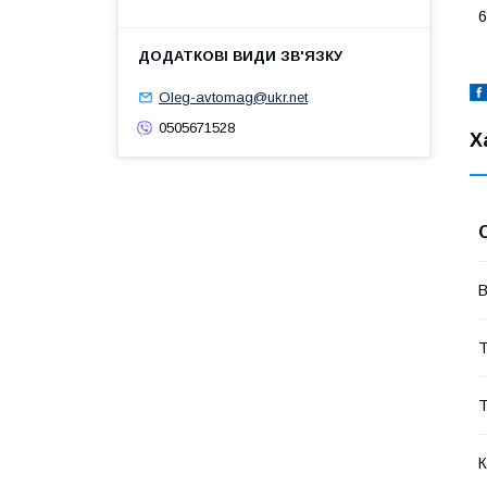
6
Oleg-avtomag@ukr.net
0505671528
Х
В
Т
Т
К