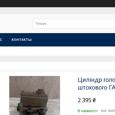
АС
КОНТАКТЫ
Циліндр голо
штокового ГА
2 395 ₴
В наявності
Код:
5683