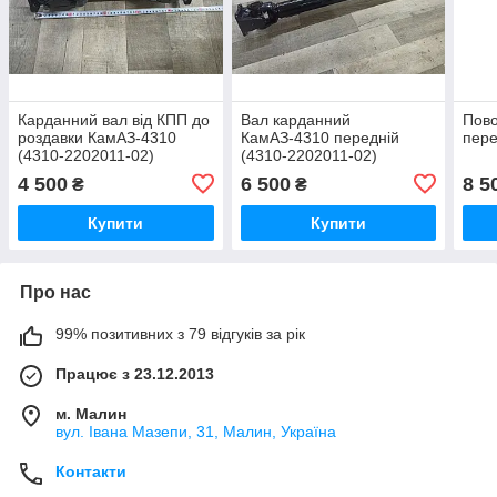
Карданний вал від КПП до
Вал карданний
Пово
роздавки КамАЗ-4310
КамАЗ-4310 передній
пере
(4310-2202011-02)
(4310-2202011-02)
4 500
6 500
8 5
₴
₴
Купити
Купити
Про нас
99% позитивних з 79 відгуків за рік
Працює з 23.12.2013
м. Малин
вул. Івана Мазепи, 31, Малин, Україна
Контакти