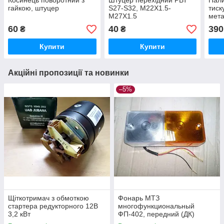
Косинець поворотний з
Штуцер перехідний РВТ
Пали
гайкою, штуцер
S27-S32, М22Х1.5-
тиск
М27Х1.5
мета
штуц
60
40
390
₴
₴
Купити
Купити
Акційні пропозиції та новинки
–5%
Щіткотримач з обмоткою
Фонарь МТЗ
стартера редукторного 12В
многофункциональный
3,2 кВт
ФП-402, передний (ДК)