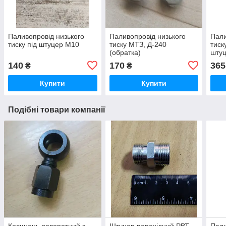
Паливопровід низького
Паливопровід низького
Пали
тиску під штуцер М10
тиску МТЗ, Д-240
тиск
(обратка)
шту
140
170
365
₴
₴
Купити
Купити
Подібні товари компанії