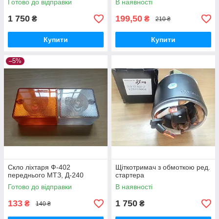
Готово до відправки
В наявності
1 750
199,50
₴
₴
210 ₴
Купити
Купити
–5%
Скло ліхтаря Ф-402
Щіткотримач з обмоткою ред.
переднього МТЗ, Д-240
стартера
Готово до відправки
В наявності
133
1 750
₴
₴
140 ₴