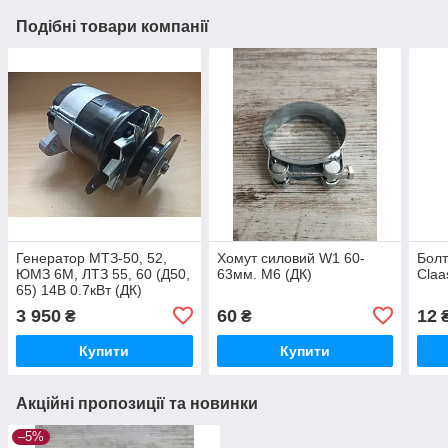
Подібні товари компанії
Генератор МТЗ-50, 52,
Хомут силовий W1 60-
Болт
ЮМЗ 6М, ЛТЗ 55, 60 (Д50,
63мм. M6 (ДК)
Claa
65) 14В 0.7кВт (ДК)
3 950
60
12
₴
₴
Купити
Купити
Акційні пропозиції та новинки
–5%