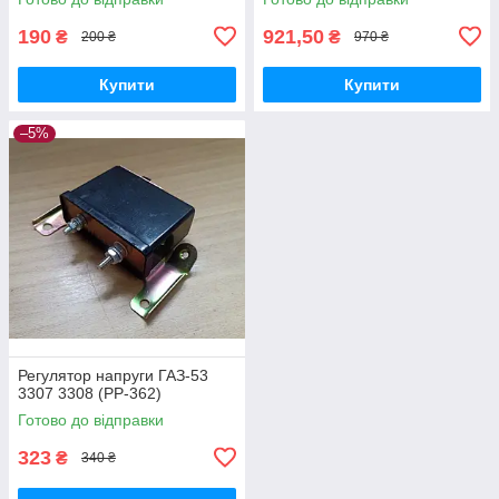
190
921,50
₴
₴
200 ₴
970 ₴
Купити
Купити
–5%
Регулятор напруги ГАЗ-53
3307 3308 (РР-362)
Готово до відправки
323
₴
340 ₴