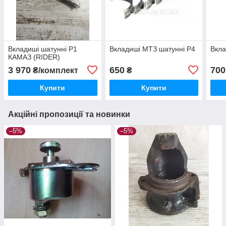
Вкладиші шатунні Р1
Вкладиші МТЗ шатунні Р4
Вкла
КАМАЗ (RIDER)
3 970
650
700
₴/комплект
₴
Купити
Купити
Акційні пропозиції та новинки
–5%
–5%