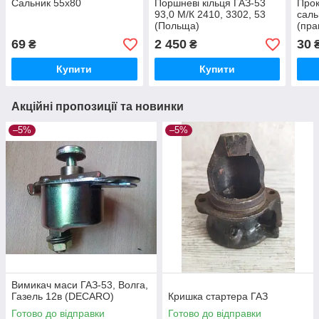
Сальник 55х80
Поршневі кільця ГАЗ-53
Прок
93,0 М/К 2410, 3302, 53
саль
(Польща)
(пра
69
2 450
30
₴
₴
Купити
Купити
Акційні пропозиції та новинки
–5%
–5%
Вимикач маси ГАЗ-53, Волга,
Газель 12в (DECARO)
Кришка стартера ГАЗ
Готово до відправки
Готово до відправки