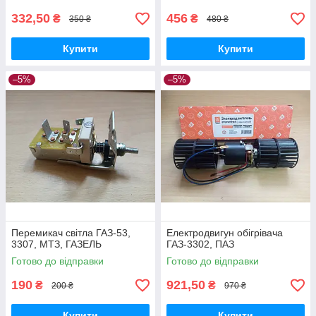
332,50
456
₴
₴
350 ₴
480 ₴
Купити
Купити
–5%
–5%
Перемикач світла ГАЗ-53,
Електродвигун обігрівача
3307, МТЗ, ГАЗЕЛЬ
ГАЗ-3302, ПАЗ
Готово до відправки
Готово до відправки
190
921,50
₴
₴
200 ₴
970 ₴
Купити
Купити