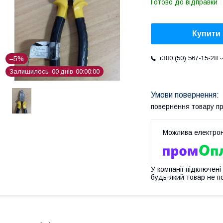
Готово до відправки
Купити
+380 (50) 567-15-28
–5%
Залишилось
0
0
днів
0
0
0
0
0
0
повернення товару п
У компанії підключені
будь-який товар не п