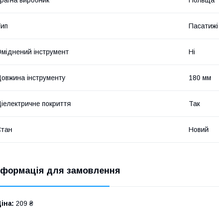
ип
Пасатижі
міднений інструмент
Ні
овжина інструменту
180 мм
іелектричне покриття
Так
Стан
Новий
нформація для замовлення
іна:
209 ₴