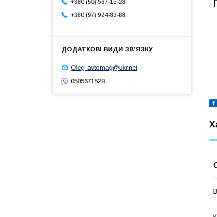
+380 (50) 567-15-28
+380 (97) 924-83-88
Oleg-avtomag@ukr.net
0505671528
Х
В
К