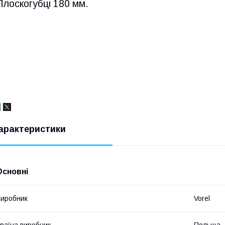
Плоскогубці 180 мм.
арактеристики
Основні
иробник
Vorel
раїна виробник
Польща