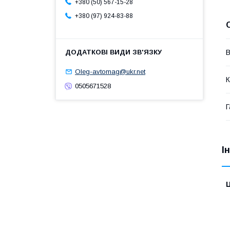
+380 (50) 567-15-28
+380 (97) 924-83-88
В
Oleg-avtomag@ukr.net
К
0505671528
Г
І
Ц