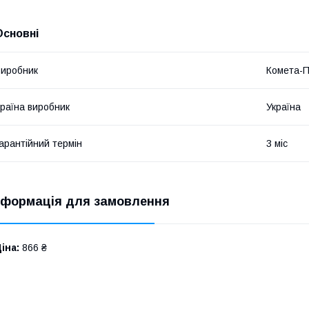
Основні
иробник
Комета-
раїна виробник
Україна
арантійний термін
3 міс
нформація для замовлення
іна:
866 ₴