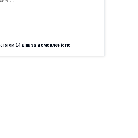
од:
2635
ротягом 14 днів
за домовленістю