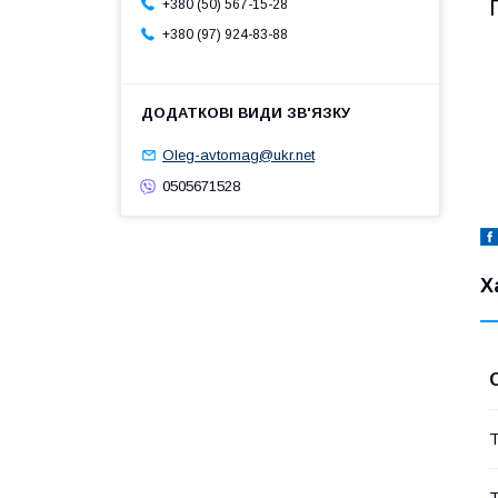
+380 (50) 567-15-28
+380 (97) 924-83-88
Oleg-avtomag@ukr.net
0505671528
Х
Т
Т