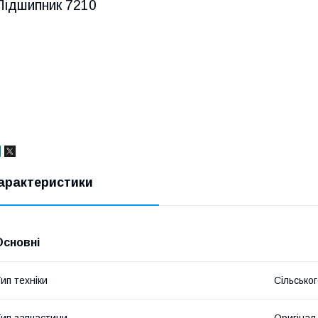
Підшипник 7210
арактеристики
Основні
ип техніки
Сільсько
ип запчастини
Оригінал