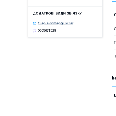
Oleg-avtomag@ukr.net
О
0505671528
П
Т
І
Ц