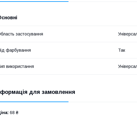
Основні
бласть застосування
Універса
ід фарбування
Так
ип використання
Універса
нформація для замовлення
іна:
68 ₴