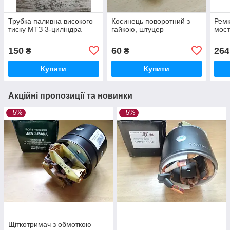
Трубка паливна високого
Косинець поворотний з
Ремк
тиску МТЗ 3-циліндра
гайкою, штуцер
мост
150
60
264
₴
₴
Купити
Купити
Акційні пропозиції та новинки
–5%
–5%
Щіткотримач з обмоткою