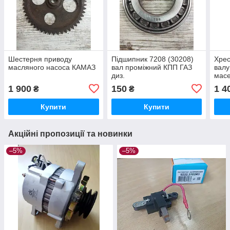
Шестерня приводу
Підшипник 7208 (30208)
Хрес
масляного насоса КАМАЗ
вал проміжний КПП ГАЗ
валу
диз.
масе
міст
1 900
150
1 4
₴
₴
Купити
Купити
Акційні пропозиції та новинки
–5%
–5%