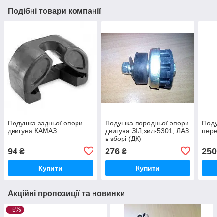
Подібні товари компанії
Подушка задньої опори
Подушка передньої опори
Поду
двигуна КАМАЗ
двигуна ЗІЛ,зил-5301, ЛАЗ
пере
в зборі (ДК)
94
276
250
₴
₴
Купити
Купити
Акційні пропозиції та новинки
–5%