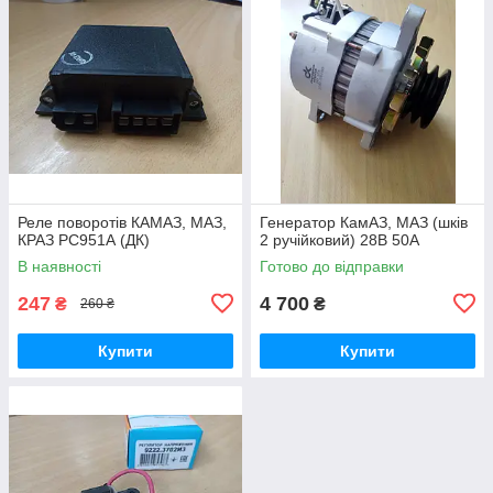
Реле поворотів КАМАЗ, МАЗ,
Генератор КамАЗ, МАЗ (шків
КРАЗ РС951А (ДК)
2 ручійковий) 28В 50А
В наявності
Готово до відправки
247
4 700
₴
₴
260 ₴
Купити
Купити