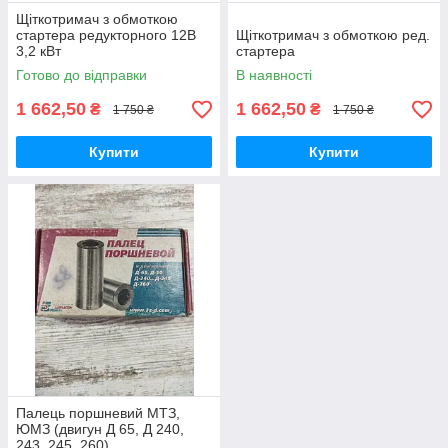
Щіткотримач з обмоткою
стартера редукторного 12В
Щіткотримач з обмоткою ред.
3,2 кВт
стартера
Готово до відправки
В наявності
1 662,50
1 662,50
₴
₴
1 750 ₴
1 750 ₴
Купити
Купити
Палець поршневий МТЗ,
ЮМЗ (двигун Д 65, Д 240,
243, 245, 260)