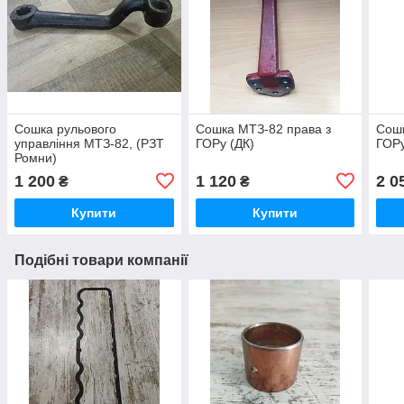
Сошка рульового
Сошка МТЗ-82 права з
Сошк
управління МТЗ-82, (РЗТ
ГОРу (ДК)
ГОРу
Ромни)
1 200
1 120
2 0
₴
₴
Купити
Купити
Подібні товари компанії