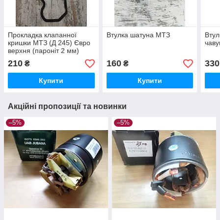
Прокладка клапанної
Втулка шатуна МТЗ
Вту
кришки МТЗ (Д 245) Євро
чаву
верхня (пароніт 2 мм)
210
160
330
₴
₴
Купити
Купити
Акційні пропозиції та новинки
–5%
–5%