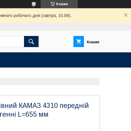
Кошик
ижчого робочого дня (завтра, 10.08).
Кошик
івний КАМАЗ 4310 передній
етенні L=655 мм