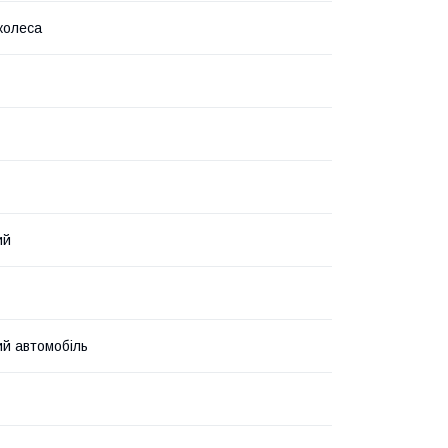
колеса
ий
й автомобіль