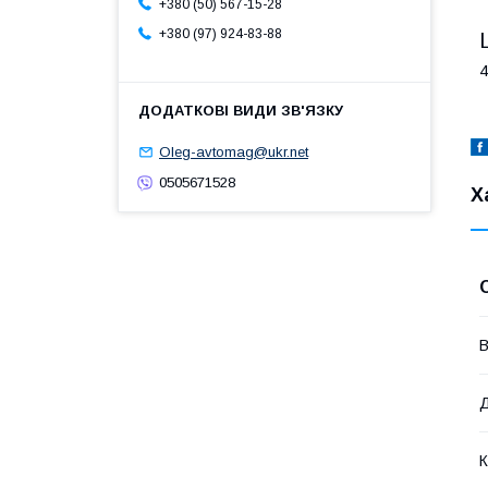
+380 (50) 567-15-28
+380 (97) 924-83-88
4
Oleg-avtomag@ukr.net
0505671528
Х
В
К