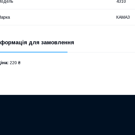
Модель
4310
Марка
КАМАЗ
нформація для замовлення
іна:
220 ₴