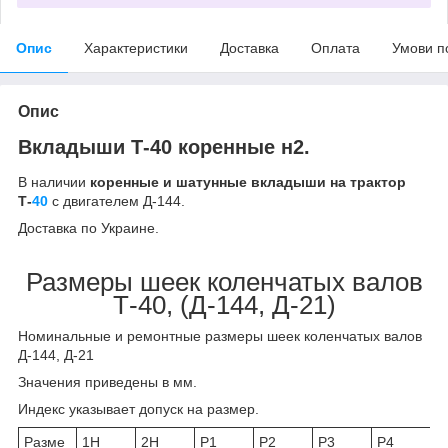
Опис
Характеристики
Доставка
Оплата
Умови п
Опис
Вкладыши Т-40 коренные н2.
В наличии
коренные и шатунные вкладыши на трактор
Т-
40
с двигателем Д-144.
Доставка по Украине.
Размеры шеек коленчатых валов
Т-40,
(Д-144, Д-21)
Номинальные и ремонтные размеры шеек коленчатых валов
Д-144, Д-21
Значения приведены в мм.
Индекс указывает допуск на размер.
Разме
1Н
2Н
Р1
Р2
Р3
Р4