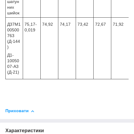
шатун
них
шийок
Д37М1
75,17
-
74,92
74,17
73,42
72,67
71,92
00500
0,019
763
(Д-144
)
Д1-
10050
07-А3
(Д-21)
Приховати
Характеристики