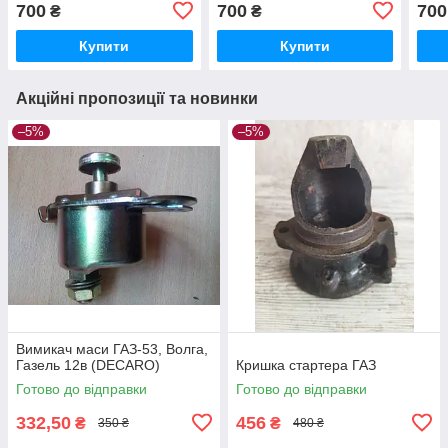
700
700
700
₴
₴
Купити
Купити
Акційні пропозиції та новинки
–5%
–5%
Вимикач маси ГАЗ-53, Волга,
Газель 12в (DECARO)
Кришка стартера ГАЗ
Готово до відправки
Готово до відправки
332,50
456
₴
₴
350 ₴
480 ₴