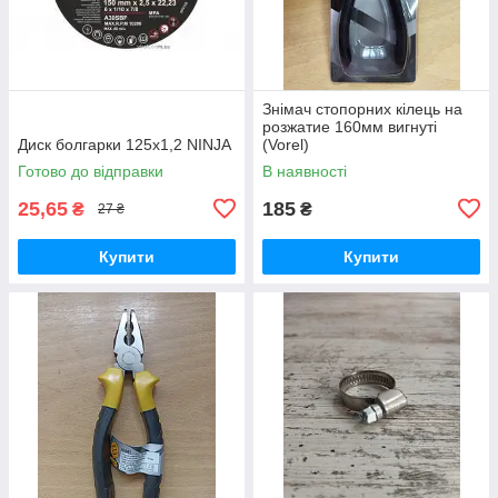
Знімач стопорних кілець на
розжатие 160мм вигнуті
Диск болгарки 125х1,2 NINJA
(Vorel)
Готово до відправки
В наявності
25,65
185
₴
₴
27 ₴
Купити
Купити