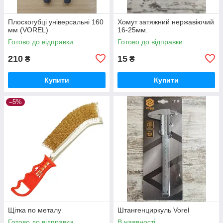
Плоскогубці універсальні 160
Хомут затяжний нержавіючий
мм (VOREL)
16-25мм.
Готово до відправки
Готово до відправки
210
15
₴
₴
Купити
Купити
–5%
Щітка по металу
Штангенциркуль Vorel
Готово до відправки
В наявності