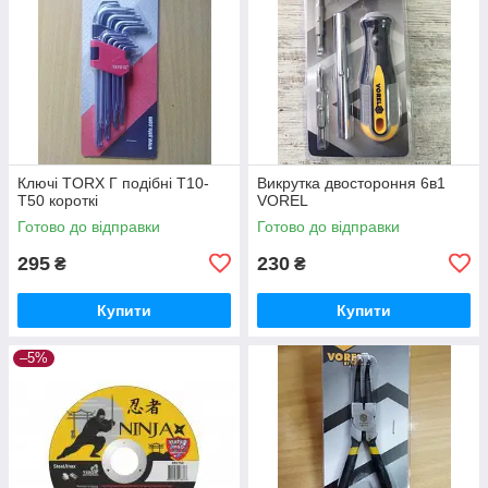
Ключі TORX Г подібні Т10-
Викрутка двостороння 6в1
Т50 короткі
VOREL
Готово до відправки
Готово до відправки
295
230
₴
₴
Купити
Купити
–5%