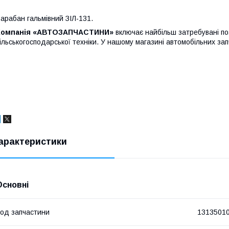
арабан гальмівний ЗІЛ-131.
Компанія
«
АВТОЗАПЧАСТИНИ
»
включає найбільш затребувані поз
ільськогосподарської техніки. У нашому магазині автомобільних за
арактеристики
Основні
од запчастини
1313501