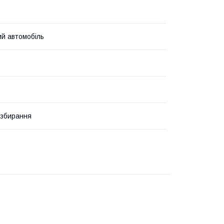
й автомобіль
озбирання