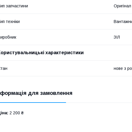
ип запчастини
Оригінал
ип техніки
Вантажни
иробник
ЗІЛ
Користувальницькі характеристики
Стан
нове з р
нформація для замовлення
іна:
2 200 ₴