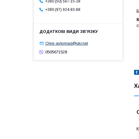
+380 (50) 567-15-28
+380 (97) 924-83-88
Б
с
Oleg-avtomag@ukr.net
0505671528
Х
К