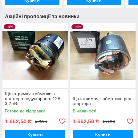
Купити
Купити
Акційні пропозиції та новинки
–5%
–5%
Щіткотримач з обмоткою
стартера редукторного 12В
Щіткотримач з обмоткою ред.
3,2 кВт
стартера
Готово до відправки
В наявності
1 662,50
1 662,50
₴
₴
1 750 ₴
1 750 ₴
Купити
Купити