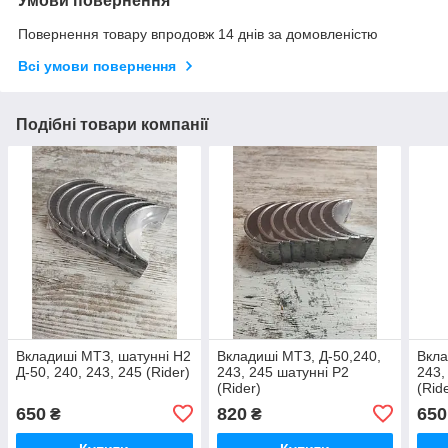
Умови повернення
Повернення товару впродовж 14 днів за домовленістю
Всі умови повернення
Подібні товари компанії
Вкладиші МТЗ, шатунні Н2
Вкладиші МТЗ, Д-50,240,
Вкла
Д-50, 240, 243, 245 (Rider)
243, 245 шатунні Р2
243,
(Rider)
(Rid
650
820
650
₴
₴